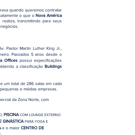
resa quando queremos contratar
exatamente o que o
Nova América
 realiza, transmitindo para seus
 negócios.
v. Pastor Martin Luther King Jr.,
neiro.
Passados 5 anos desde o
a Offices
possui especificações
obtendo a classificação
Buildings
 e um total de 286 salas em cada
pequenas e médias empresas.
ercial da Zona Norte, com
PISCINA
O,
COM LOUNGE EXTERNO
E GINÁSTICA
PARA YOGA E
A
e o maior
CENTRO DE