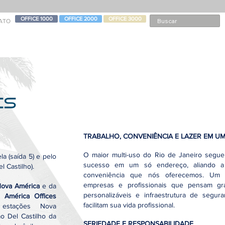
OFFICE 1000
OFFICE 2000
OFFICE 3000
ATO
TRABALHO, CONVENIÊNCIA E LAZER EM U
O maior multi-uso do Rio de Janeiro segue
a (saída 5) e pelo
sucesso em um só endereço, aliando a 
l Castilho).
conveniência que nós oferecemos. Um 
empresas e profissionais que pensam gr
Nova América
e da
personalizáveis e infraestrutura de segur
 América Offices
facilitam sua vida profissional.
estações Nova
o Del Castilho da
SERIEDADE E RESPONSABILIDADE