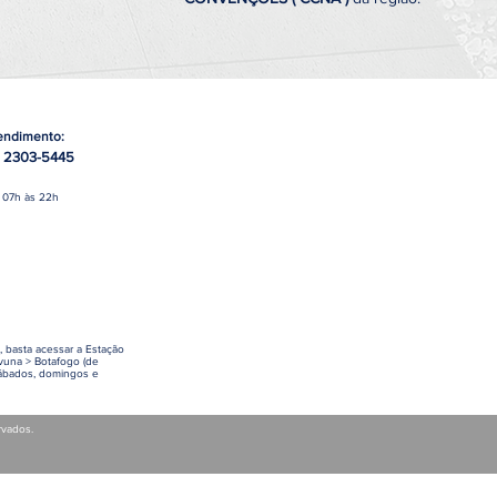
endimento:
2303-5445
)
 07h às 22h
 basta acessar a Estação
vuna > Botafogo (de
sábados, domingos e
rvados.