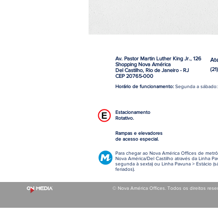
Av. Pastor Martin Luther King Jr., 126
At
Shopping Nova América
(21
Del Castilho, Rio de Janeiro - RJ
CEP 20765-000
Horário de funcionamento:
Segunda a sábado:
Estacionamento
Rotativo.
Rampas e elevadores
de acesso especial.
Para chegar ao Nova América Offices de metrô,
Nova América/Del Castilho através da Linha Pa
segunda à sexta) ou Linha Pavuna > Estácio (
feriados).
© Nova América Offices. Todos os direitos rese