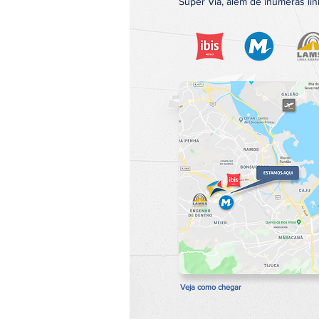
Super Via, além de inúmeras li
Veja como chegar