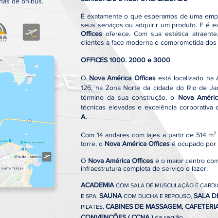
nhas de ônibus.
É exatamente o que esperamos de uma emp
seus serviços ou adquirir um produto. E é 
Offices
oferece. Com sua estética atraente,
clientes a face moderna e comprometida dos
OFFICES 1000. 2000 e 3000
O
Nova América Offices
está localizado na A
126, na Zona Norte da cidade do Rio de Ja
término da sua construção, o
Nova Améric
técnicas elevadas e excelência corporativa 
A.
Com 14 andares com lajes a partir de 514 m²
torre, o
Nova América Offices
é ocupado por 
O
Nova América Offices
é o maior centro com
infraestrutura completa de serviço e lazer:
ACADEMIA
COM
SALA DE MUSCULAÇÃO E CARDI
SAUNA
SALA D
E SPA,
COM DUCHA E REPOUSO,
CABINES DE MASSAGEM, CAFETERI
PILATES,
CONVENÇÕES ( CCNA )
da região.